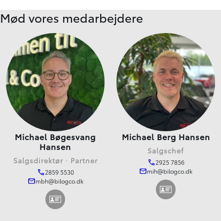
Mød vores medarbejdere
Michael Bøgesvang
Michael Berg Hansen
Hansen
Salgschef
Salgsdirektør · Partner
2925 7856
mih@bilogco.dk
2859 5530
mbh@bilogco.dk