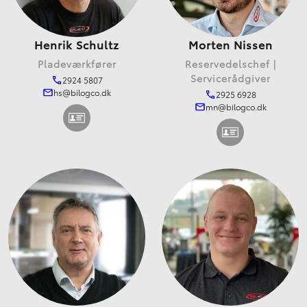
Henrik Schultz
Morten Nissen
Pladeværkfører
Reservedelschef |
Servicerådgiver
2924 5807
hs@bilogco.dk
2925 6928
mn@bilogco.dk