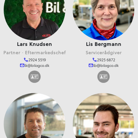
Lars Knudsen
Lis Bergmann
Partner · Eftermarkedschef
Servicerådgiver
2924 5519
2925 6872
lk@bilogco.dk
lb@bilogco.dk