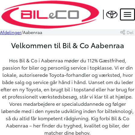
Men
Afdelinger
Aabenraa
Del
Velkommen til Bil & Co Aabenraa
Hos Bil & Co i Aabenraa møder du 112% Gæstfrihed,
passion for biler og personlig service i topklasse. Vi er din
lokale, autoriserede Toyota-forhandler og værksted, hvor
både salg og service går hånd i hånd. Uanset om du leder
efter en ny Toyota, en brugt bil i topstand eller har brug for
et professionelt værkstedsbesøg, står vi klar til at hjælpe.
Vores medarbejdere er specialuddannede og følger
løbende med i den nyeste udvikling inden for bilteknologi,
så du altid får kompetent rådgivning. Kig forbi Bil & Co
Aabenraa – her finder du tryghed, kvalitet og biler, der
matcher dine behov.