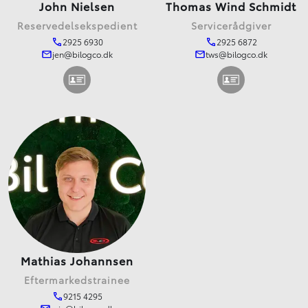
John Nielsen
Thomas Wind Schmidt
Reservedelsekspedient
Servicerådgiver
2925 6930
2925 6872
jen@bilogco.dk
tws@bilogco.dk
Mathias Johannsen
Eftermarkedstrainee
9215 4295