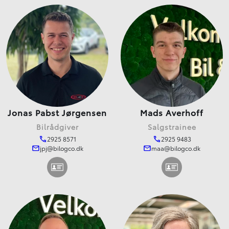
Jonas Pabst Jørgensen
Mads Averhoff
Bilrådgiver
Salgstrainee
2925 8571
2925 9483
jpj@bilogco.dk
maa@bilogco.dk