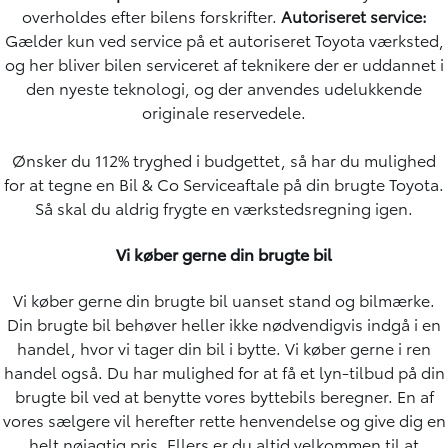
overholdes efter bilens forskrifter.
Autoriseret service:
Gælder kun ved service på et autoriseret Toyota værksted,
og her bliver bilen serviceret af teknikere der er uddannet i
den nyeste teknologi, og der anvendes udelukkende
originale reservedele.
Ønsker du 112% tryghed i budgettet, så har du mulighed
for at tegne en
Bil & Co Serviceaftale
på din brugte Toyota.
Så skal du aldrig frygte en værkstedsregning igen.
Vi køber gerne din brugte bil
Vi køber gerne din brugte bil uanset stand og bilmærke.
Din brugte bil behøver heller ikke nødvendigvis indgå i en
handel, hvor vi tager din bil i bytte. Vi køber gerne i ren
handel også. Du har mulighed for at få et lyn-tilbud på din
brugte bil ved at benytte vores
byttebils beregner
. En af
vores sælgere vil herefter rette henvendelse og give dig en
helt nøjagtig pris. Ellers er du altid velkommen til at