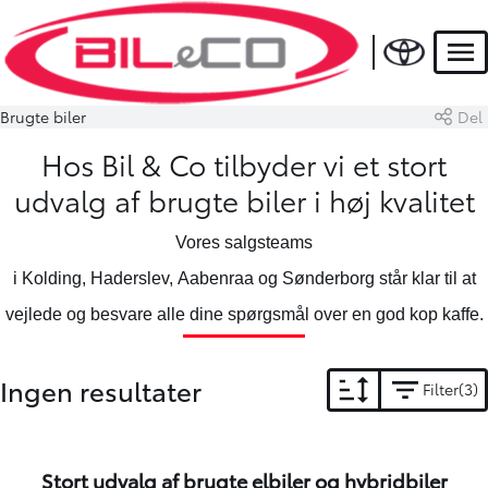
Men
Brugte biler
Del
Hos Bil & Co tilbyder vi et stort
udvalg af brugte biler i høj kvalitet
Vores salgsteams
i
Kolding
,
Haderslev
,
Aabenraa
og
Sønderborg
står klar til at
vejlede og besvare alle dine spørgsmål over en god kop kaffe.
Ingen resultater
Filter
3
Stort udvalg af brugte elbiler og hybridbiler