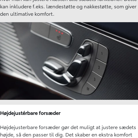
kan inkludere f.eks. lændestøtte og nakkestøtte, som giver
den ultimative komfort.
Højdejustérbare forsæder
Højdejusterbare forsæder gør det muligt at justere sædets
højde, så den passer til dig. Det skaber en ekstra komfort