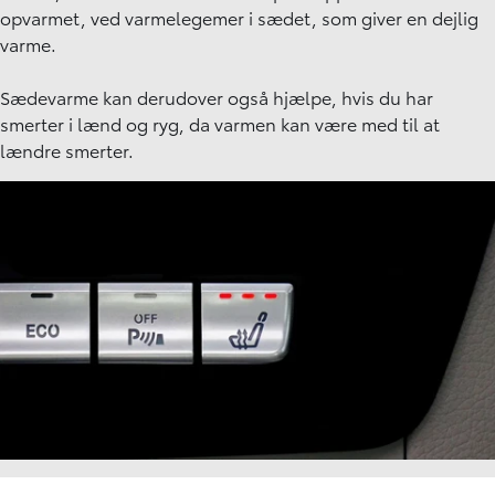
opvarmet, ved varmelegemer i sædet, som giver en dejlig
varme.
Sædevarme kan derudover også hjælpe, hvis du har
smerter i lænd og ryg, da varmen kan være med til at
lændre smerter.