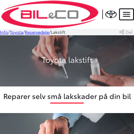
Men
Info
Toyota
Reservedele
Lakstift
Del
Toyota lakstift
Reparer selv små lakskader på din bil