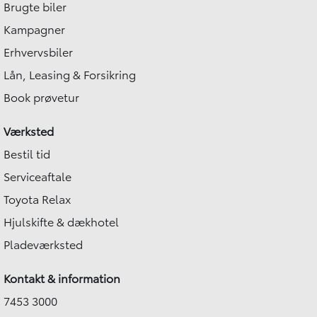
Brugte biler
Kampagner
Erhvervsbiler
Lån, Leasing & Forsikring
Book prøvetur
Værksted
Bestil tid
Serviceaftale
Hej 🖐 Vil du vide,
hvad din bil er værd?
Toyota Relax
12:54
-
Bilogco.dk
Hjulskifte & dækhotel
DK
Pladeværksted
I samarbejde med
Kontakt & information
7453 3000