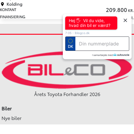
Kolding
209.800
KONTANT
KR.
2.336
FINANSIERING
KR.
Hej 🖐 Vil du vide,
hvad din bil er værd?
7:05
-
Bilogco.dk
DK
I samarbejde med
Årets Toyota Forhandler 2026
Biler
Nye biler
Elbiler