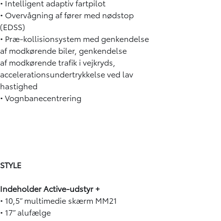
• Intelligent adaptiv fartpilot
• Overvågning af fører med nødstop
(EDSS)
• Præ-kollisionsystem med genkendelse
af modkørende biler, genkendelse
af modkørende trafik i vejkryds,
accelerationsundertrykkelse ved lav
hastighed
• Vognbanecentrering
STYLE
Indeholder Active-udstyr +
• 10,5” multimedie skærm MM21
• 17” alufælge