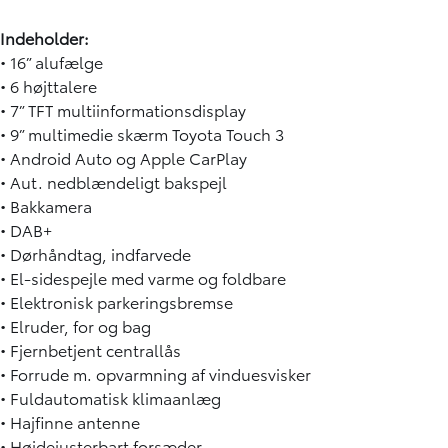
Indeholder:
• 16” alufælge
• 6 højttalere
• 7” TFT multiinformationsdisplay
• 9” multimedie skærm Toyota Touch 3
• Android Auto og Apple CarPlay
• Aut. nedblændeligt bakspejl
• Bakkamera
• DAB+
• Dørhåndtag, indfarvede
• El-sidespejle med varme og foldbare
• Elektronisk parkeringsbremse
• Elruder, for og bag
• Fjernbetjent centrallås
• Forrude m. opvarmning af vinduesvisker
• Fuldautomatisk klimaanlæg
• Hajfinne antenne
• Højdejusterbart forsæder