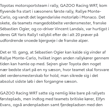
Toyotas motorsportsteam i rally, GAZOO Racing WRT, kom
flyvende fra start i sæsonens første rally, Rallye Monte-
Carlo, og vandt det legendariske motorløb i Monaco. Det
skete, da teamets mangedobbelte verdensmester, franske
Sébastien Ogier, og co-driver Vincent Landais, var hurtigst i
deres GR Yaris Rally1 rallybil efter de i alt 20 prøver på
udfordrende snoede bjergveje i de franske alper.
Det er 10. gang, at Sébastien Ogier kan kalde sig vinder af
Rallye Monte-Carlo, hvilket ingen anden rallykører gennem
tiden kan hamle op med. Sejren giver Toyota den noget
nær bedste start på en ny sæson, hvor teamet skal forsvare
det verdensmesterskab for hold, man sikrede sig i det
absolut sidste løb i den forgangne sæson.
GAZOO Racing WRT satte sig nemlig ikke bare på rallyets
førsteplads, men indtog med teamets britiske kører, Elfyn
Evans, også andenpladsen samt fjerdepladsen med den