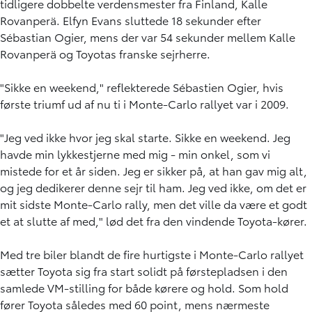
tidligere dobbelte verdensmester fra Finland, Kalle
Rovanperä. Elfyn Evans sluttede 18 sekunder efter
Sébastian Ogier, mens der var 54 sekunder mellem Kalle
Rovanperä og Toyotas franske sejrherre.
"Sikke en weekend," reflekterede Sébastien Ogier, hvis
første triumf ud af nu ti i Monte-Carlo rallyet var i 2009.
"Jeg ved ikke hvor jeg skal starte. Sikke en weekend. Jeg
havde min lykkestjerne med mig - min onkel, som vi
mistede for et år siden. Jeg er sikker på, at han gav mig alt,
og jeg dedikerer denne sejr til ham. Jeg ved ikke, om det er
mit sidste Monte-Carlo rally, men det ville da være et godt
et at slutte af med," lød det fra den vindende Toyota-kører.
Med tre biler blandt de fire hurtigste i Monte-Carlo rallyet
sætter Toyota sig fra start solidt på førstepladsen i den
samlede VM-stilling for både kørere og hold. Som hold
fører Toyota således med 60 point, mens nærmeste