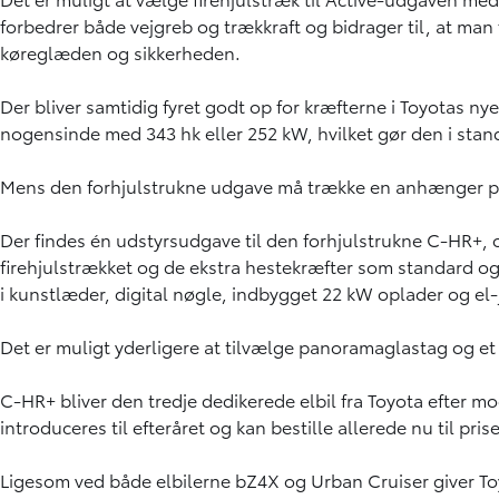
forbedrer både vejgreb og trækkraft og bidrager til, at man 
køreglæden og sikkerheden.
Der bliver samtidig fyret godt op for kræfterne i Toyotas nye
nogensinde med 343 hk eller 252 kW, hvilket gør den i stand t
Mens den forhjulstrukne udgave må trække en anhænger på 7
Der findes én udstyrsudgave til den forhjulstrukne C-HR+, 
firehjulstrækket og de ekstra hestekræfter som standard og
i kunstlæder, digital nøgle, indbygget 22 kW oplader og el
Det er muligt yderligere at tilvælge panoramaglastag og et
C-HR+ bliver den tredje dedikerede elbil fra Toyota efter 
introduceres til efteråret og kan bestille allerede nu til prise
Ligesom ved både elbilerne bZ4X og Urban Cruiser giver Toy