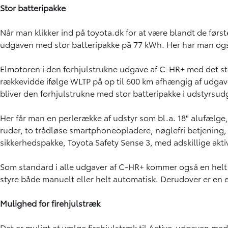
Stor batteripakke
Når man klikker ind på toyota.dk for at være blandt de første
udgaven med stor batteripakke på 77 kWh. Her har man også
Elmotoren i den forhjulstrukne udgave af C-HR+ med det st
rækkevidde ifølge WLTP på op til 600 km afhængig af udgave
bliver den forhjulstrukne med stor batteripakke i udstyrsud
Her får man en perlerække af udstyr som bl.a. 18" alufælg
ruder, to trådløse smartphoneopladere, nøglefri betjening,
sikkerhedspakke, Toyota Safety Sense 3, med adskillige akt
Som standard i alle udgaver af C-HR+ kommer også en helt 
styre både manuelt eller helt automatisk. Derudover er en 
Mulighed for firehjulstræk
Det er muligt at vælge firehjulstræk til Active-udgaven me