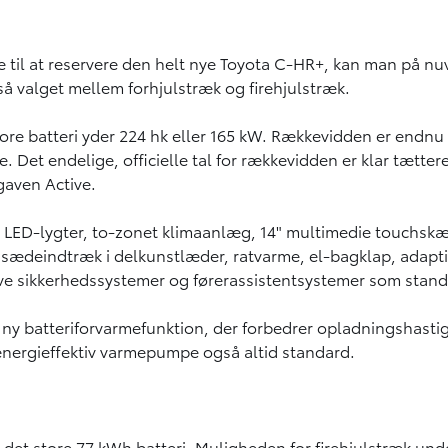
 til at reservere den helt nye
Toyota C-HR+
, kan man på nu
 valget mellem forhjulstræk og firehjulstræk.
ore batteri yder 224 hk eller 165 kW. Rækkevidden er endnu
. Det endelige, officielle tal for rækkevidden er klar tæt
gaven Active.
e, LED-lygter, to-zonet klimaanlæg, 14" multimedie touchs
 sædeindtræk i delkunstlæder, ratvarme, el-bagklap, adapti
ive sikkerhedssystemer og førerassistentsystemer som stand
ny batteriforvarmefunktion, der forbedrer opladningshastig
energieffektiv varmepumpe også altid standard.
d det store 77 kWh batteri. Muligheden for firehjulstræk u