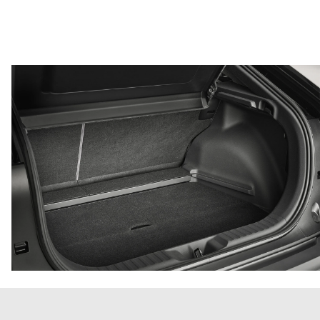
Hej 🖐 Vil du vide, hvad