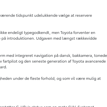
værende tidspunkt udelukkende vælge at reservere
 ikke endeligt typegodkendt, men Toyota forventer en
tere på introduktionen. Udgaven med længst rækkevidde
kærm med integreret navigation på dansk, bakkamera, tonede
v fartpilot og den seneste generation af Toyota avancerede
ard.
heden under de fleste forhold, og som vil være mulig at
nderstøtter C-HR+'s status som en ægte SUV. Systemet