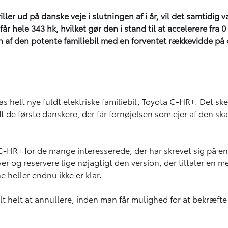
ller ud på danske veje i slutningen af i år, vil det samtidig
 hele 343 hk, hvilket gør den i stand til at accelerere fra 0
n af den potente familiebil med en forventet rækkevidde på o
s helt nye fuldt elektriske familiebil,
Toyota C-HR+
. Det ske
t de første danskere, der får fornøjelsen som ejer af den sk
C-HR+
for de mange interesserede, der har skrevet sig på en
r og reservere lige nøjagtigt den version, der tiltaler en me
 heller endnu ikke er klar.
elt helt at annullere, inden man får mulighed for at bekræft