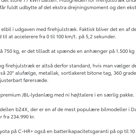
får fuldt udbytte af det ekstra drejningsmoment og den ekstra
 elbil i udgaven med firehjulstræk. Faktisk bliver det en af 
il at accelerere fra 0 til 100 km/t. på 5,2 sekunder.
50 kg, er det tilladt at spænde en anhænger på 1.500 kg e
og firehjulstræk er altså derfor standard, hvis man vælger 
så 20" alufælge, metallak, sortlakeret bitone tag, 360 gra
-justerbart førersæde.
 premium JBL-lydanlæg med ni højttalere i en særlig pakke.
modellen bZ4X, der er en af de mest populære bilmodeller i
r fra 234.990 kr.
ota på C-HR+ også en batterikapacitetsgaranti på op til 10 