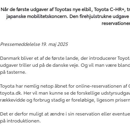
Når de første udgaver af Toyotas nye elbil, Toyota C-HR+, tri
japanske mobilitetskoncern. Den firehjulstrukne udgave får
reservatione
Pressemeddelelse 19. maj 2025
Danmark bliver et af de første lande, der introducerer Toyota
udgaver triller ud på de danske veje. Og vil man være bland
på tasterne.
Toyota har nemlig netop åbnet for online-reservationen af
toyota.dk. Her vil man kunne se de forskellige udstyrsudgave
rækkevidde og forbrug stadig er foreløbige, ligesom priserne
Det er derfor muligt at ændre i sin reservation eller eventu
på introduktionen.