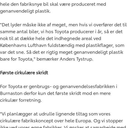
hele den fabriksnye bil skal være produceret med
genanvendeligt plastik.
"Det lyder måske ikke af meget, men hvis vi overfører det til
samme antal biler, vi hos Toyota producerer i år, så er det
nok til at dække hele det indhegnede areal ved
Københavns Lufthavn fuldstændig med plastikflager, som
var det sne. Så det er rigtig meget genanvendeligt plastik
bare for Toyota," bemærker Anders Tystrup.
Første cirkulære skridt
For Toyota er genbrugs- og genanvendelsesfabrikken i
Burnaston derfor kun det første skridt mod en mere
cirkulær forretning.
"Vi planlægger at udrulle lignende tiltag som vores
cirkulære fabrikskoncept over hele Europa. Og vi stopper
ikke ved vores egne fabrikker. Vi ønsker at samarbejde med