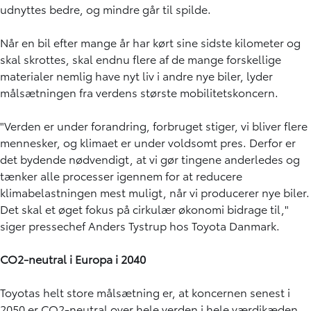
udnyttes bedre, og mindre går til spilde.
Når en bil efter mange år har kørt sine sidste kilometer og
skal skrottes, skal endnu flere af de mange forskellige
materialer nemlig have nyt liv i andre nye biler, lyder
målsætningen fra verdens største mobilitetskoncern.
"Verden er under forandring, forbruget stiger, vi bliver flere
mennesker, og klimaet er under voldsomt pres. Derfor er
det bydende nødvendigt, at vi gør tingene anderledes og
tænker alle processer igennem for at reducere
klimabelastningen mest muligt, når vi producerer nye biler.
Det skal et øget fokus på cirkulær økonomi bidrage til,"
siger pressechef Anders Tystrup hos Toyota Danmark.
CO2-neutral i Europa i 2040
Toyotas helt store målsætning er, at koncernen senest i
2050 er CO2-neutral over hele verden i hele værdikæden.