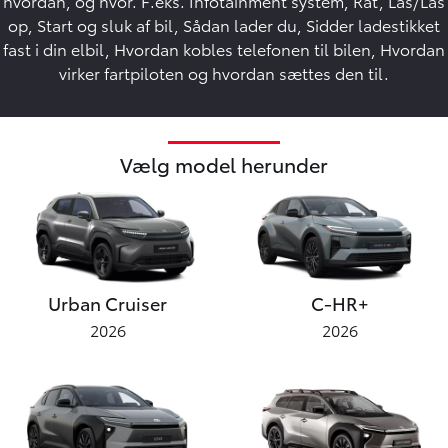
hvordan, og hvor. F.eks. Infotainment system, Rat, Lås/Lås
op, Start og sluk af bil, Sådan lader du, Sidder ladestikket
fast i din elbil, Hvordan kobles telefonen til bilen, Hvordan
virker fartpiloten og hvordan sættes den til.
Vælg model herunder
Urban Cruiser
C-HR+
2026
2026