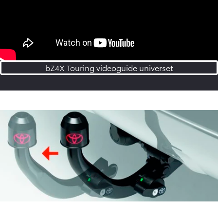
bZ4X Touring videoguide universet