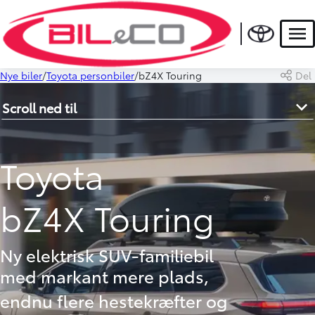
Men
Nye biler
Toyota personbiler
bZ4X Touring
Del
Scroll ned til
Toyota
bZ4X Touring
Ny elektrisk SUV-familiebil
med markant mere plads,
endnu flere hestekræfter og