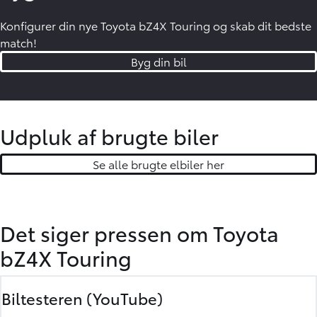
Konfigurer din nye Toyota bZ4X Touring og skab dit bedste
match!
Byg din bil
Udpluk af brugte biler
Se alle brugte elbiler her
Det siger pressen om Toyota
bZ4X Touring
Biltesteren
(YouTube)