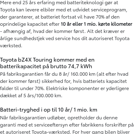
Mere end 25 års erfaring med batteriteknologi gør at
(klimaanlæg), kørerutens geografi i højdemeter,
Toyota kan levere elbiler med et udvidet serviceprogram,
udetemperatur og belastning i form af passagerer samt
der garanterer, at batteriet fortsat vil have 70% af den
bagage i bilen mm.
oprindelige kapacitet efter
10 år eller 1 mio. kørte kilometer
- afhængig af, hvad der kommer først. Alt det kræver er
årlige sundhedstjek ved service hos dit autoriseret Toyota
værksted.
Toyota bZ4X Touring kommer med en
batterikapacitet på brutto 74,7 kWh
På fabriksgarantien får du 8 år/ 160.000 km (alt efter hvad
der kommer først) sikkerhed for, hvis batteriets kapacitet
falder til under 70%. Elektriske komponenter er yderligere
dækket af 5 års/100.000 km.
Batteri-tryghed i op til 10 år/ 1 mio. km
Når fabriksgarantien udløber, opretholder du denne
garanti med et serviceeftersyn efter fabrikkens forskrifter på
et autoriseret Toyota-værksted. For hver gang bilen bliver