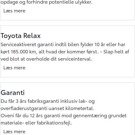
opdage og forhindre potentielle ulykker.
For høj sikkerhed er den nye bZ4X Touring udstyret med T-
Læs mere
Mate som er din hjælpsomme kørepartner. Det rummer
blandt andet den seneste generation af
sikkerhedssystemet Toyota Safety Sense og giver adgang
Toyota Relax
til trådløse opdateringer, så din Toyota altid har den
Serviceaktiveret garanti indtil bilen fylder 10 år eller har
nyeste software og de nyeste funktioner. Med T-Mate er du
kørt 185.000 km, alt hvad der kommer først. - Slap helt af
i gode hænder..
ved blot at overholde dit serviceinterval.
Din Toyota får automatisk Toyota Relax, når du kører den til
Læs mere
service på et autoriseret Toyota værksted, og efter hvert
service er din bil dækket af Toyota Relax indtil næste
service. Dette gælder indtil bilen er 10 år eller har kørt
Garanti
185.000 km, uanset om du køber den som ny eller brugt.
Du får 3 års fabriksgaranti inklusiv lak- og
Du aktiverer altså Toyota Relax ved at få bilen serviceret på
overfladerustgaranti uanset kilometertal.
et autoriseret Toyota værksted.
Oveni får du 12 års garanti mod gennemtæring grundet
Mere om Toyota Relax
materiale- eller fabrikationsfejl.
Får din bil skiftet reservedele på et autoriseret Toyota
Læs mere