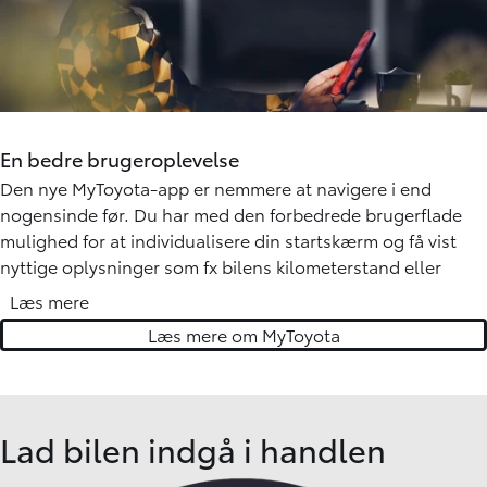
ydeevne under hårdere forhold.
Som en ægte SUV kan bZ4X tilpasses med forskellige
køreprogrammer til at matche forholdene. Sne/jord og dyb
sne/mudder øger greb og trækkraft på glatte underlag.
Grip Control giver enestående kontrol og præcision ved
En bedre brugeroplevelse
lavhastighedskørsel i terræn.
Den nye MyToyota-app er nemmere at navigere i end
nogensinde før. Du har med den forbedrede brugerflade
mulighed for at individualisere din startskærm og få vist
nyttige oplysninger som fx bilens kilometerstand eller
brændstofniveau. Den nye app giver dig også fuld kontrol
Læs mere
over, hvilke notifikationer du får, så du altid er opdateret på
Læs mere om MyToyota
din Toyota.
Download MyToyota app »
Lad bilen indgå i handlen