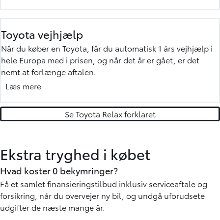
værksted, eller får du monteret originalt Toyota tilbehør
hos os, er begge dele omfattet af 3 års garanti. Og alle
standardgarantier overføres til en evt. ny ejer i hele
Toyota vejhjælp
garantiperioden.
Når du køber en Toyota, får du automatisk 1 års vejhjælp i
Mere om garanti »
hele Europa med i prisen, og når det år er gået, er det
nemt at forlænge aftalen.
Det eneste, du skal gøre er at få serviceret din bil hos et
Læs mere
autoriseret Toyota værksted (gælder servicepakkerne
sundheds- eller sikkerhedstjek).
Se Toyota Relax forklaret
Mere om Toyota vejhjælp »
Ekstra tryghed i købet
Hvad koster 0 bekymringer?
Få et samlet finansieringstilbud inklusiv serviceaftale og
forsikring, når du overvejer ny bil, og undgå uforudsete
udgifter de næste mange år.