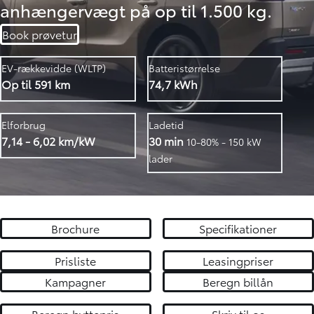
anhængervægt på op til 1.500 kg.
Book prøvetur
EV-rækkevidde (WLTP)
Batteristørrelse
Op til 591 km
74,7 kWh
Elforbrug
Ladetid
7,14 - 6,02 km/kW
30 min
1
0-80% - 150 kW
lader
Brochure
Specifikationer
Prisliste
Leasingpriser
Kampagner
Beregn billån
Beregn byttepris
Skriv til os