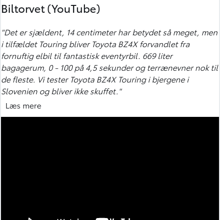
Biltorvet (YouTube)
"Det er sjældent, 14 centimeter har betydet så meget, men
i tilfældet Touring bliver Toyota BZ4X forvandlet fra
fornuftig elbil til fantastisk eventyrbil. 669 liter
bagagerum, 0 - 100 på 4,5 sekunder og terrænevner nok til
de fleste.
Vi tester Toyota BZ4X Touring i bjergene i
Slovenien og bliver ikke skuffet."
"Nu er bZ4X Touring ikke en rallybil. Men når det nu skal
Læs mere
være, så er den faktisk ret underholdende på de her veje.
Det er svært at styre sin entusiasme. Den føles let på tå og
har et styretøj, der er ret præcist. Så der er masser af
kommunikation, og du har en fornemmelse af, hvor du har
bilen, og den er ikke så tung, når du skal skifte retning.
Den har en ret fin balance.”
”Den kører rigtig godt, og det gør den på trods af, at den
ikke er ukomfortabel på nogen måde. Undervognen