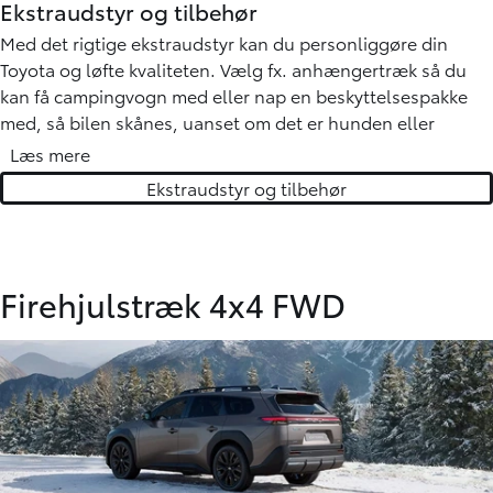
Ekstraudstyr og tilbehør
Med det rigtige ekstraudstyr kan du personliggøre din
Toyota og løfte kvaliteten. Vælg fx. anhængertræk så du
kan få campingvogn med eller nap en beskyttelsespakke
med, så bilen skånes, uanset om det er hunden eller
sportsudstyret, der skal med.
Læs mere
Ekstraudstyr og tilbehør
Alt fås specielt designet og tilpasset lige præcis den Toyota
du kører i!
Firehjulstræk 4x4 FWD