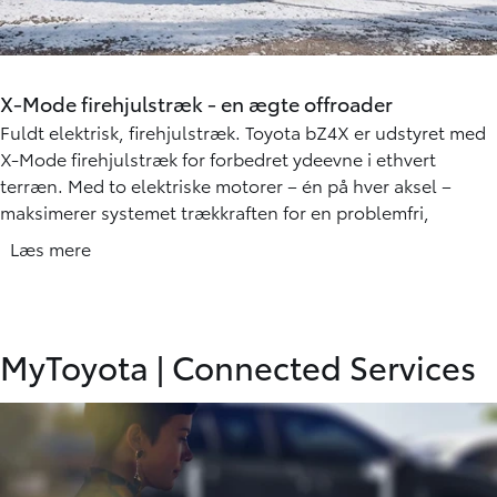
X-Mode firehjulstræk - en ægte offroader
Fuldt elektrisk, firehjulstræk. Toyota bZ4X er udstyret med
X-Mode firehjulstræk for forbedret ydeevne i ethvert
terræn. Med to elektriske motorer – én på hver aksel –
maksimerer systemet trækkraften for en problemfri,
fuldelektrisk køreoplevelse, uanset hvor du er. X-Mode
Læs mere
leverer imponerende kraft og sikrer en dynamisk og
behagelig kørsel i al slags vejr.
Uanset om det hjælper dig med at navigere gennem et
MyToyota
|
Connected Services
regnskyl eller omfavne kurverne på en snoet vej, giver
bZ4X's tilgængelige AWD-funktion dig selvtillid til at holde
kursen. Og med et tryk på en knap maksimerer X-MODE
bZ4X’s AWD-potentiale. Ved at justere drivkraften,
bremsen og gassen kan du nyde dens imponerende