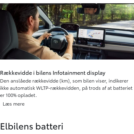
Rækkevidde i bilens Infotainment display
Den anslåede rækkevidde (km), som bilen viser, indikerer
ikke automatisk WLTP-rækkevidden, på trods af at batteriet
er 100% opladet.
Den rækkevidde, der vises i instrumentbrættet, beregnes
Læs mere
efter en algoritme, der tager højde for data, samt forbrug
fra din tidligere kørsel. Dette forbrug kan være højt
Elbilens batteri
afhængigt af de faktorer, der påvirker din rækkevidde:
Hastighed, kørselsmønster, vejr, varme og køling