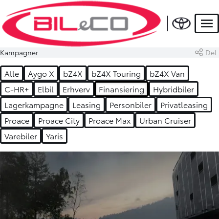
Men
Kampagner
Del
Alle
Aygo X
bZ4X
bZ4X Touring
bZ4X Van
C-HR+
Elbil
Erhverv
Finansiering
Hybridbiler
Lagerkampagne
Leasing
Personbiler
Privatleasing
Proace
Proace City
Proace Max
Urban Cruiser
Varebiler
Yaris