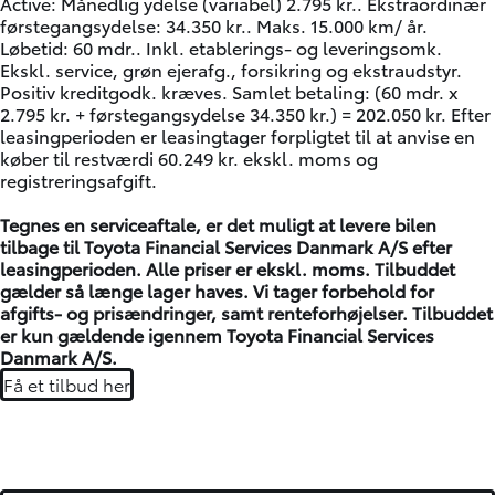
Active: Månedlig ydelse (variabel) 2.795 kr.. Ekstraordinær
førstegangsydelse: 34.350 kr.. Maks. 15.000 km/ år.
Løbetid: 60 mdr.. Inkl. etablerings- og leveringsomk.
Ekskl. service, grøn ejerafg., forsikring og ekstraudstyr.
Positiv kreditgodk. kræves. Samlet betaling: (60 mdr. x
2.795 kr. + førstegangsydelse 34.350 kr.) = 202.050 kr. Efter
leasingperioden er leasingtager forpligtet til at anvise en
køber til restværdi 60.249 kr. ekskl. moms og
registreringsafgift.
Tegnes en serviceaftale, er det muligt at levere bilen
tilbage til Toyota Financial Services Danmark A/S efter
leasingperioden. Alle priser er ekskl. moms. Tilbuddet
gælder så længe lager haves. Vi tager forbehold for
afgifts- og prisændringer, samt renteforhøjelser. Tilbuddet
er kun gældende igennem Toyota Financial Services
Danmark A/S.
Få et tilbud her