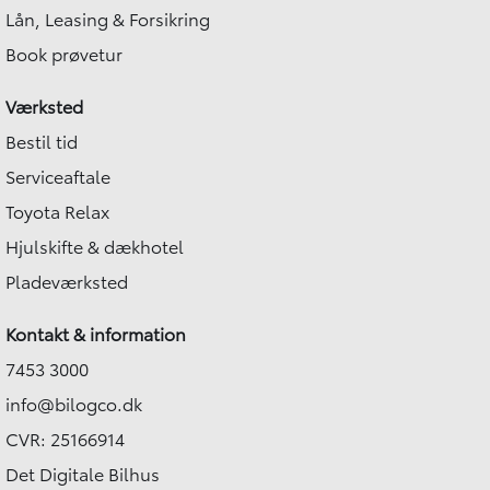
Lån, Leasing & Forsikring
Book prøvetur
Værksted
Bestil tid
Serviceaftale
Toyota Relax
Hjulskifte & dækhotel
Pladeværksted
Hej 🖐 Vil du vide,
Kontakt & information
hvad din bil er værd?
17:41
-
Bilogco.dk
7453 3000
DK
info@bilogco.dk
I samarbejde med
CVR: 25166914
Det Digitale Bilhus