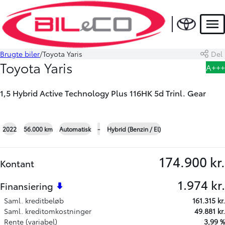
HYBRID
Men
Brugte biler
Toyota Yaris
Del
Book prøvetur
Beregn byttepris
Toyota Yaris
A+++
1,5 Hybrid Active Technology Plus 116HK 5d Trinl. Gear
+17
2022
56.000 km
Automatisk
-
Hybrid (Benzin / El)
174.900 kr.
Kontant
1.974 kr.
Finansiering
Saml. kreditbeløb
161.315 kr.
Saml. kreditomkostninger
49.881 kr.
Rente (variabel)
3,99 %