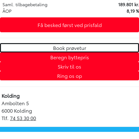
Saml. tilbagebetaling
189.801 kr.
ÅOP
8,19 %
Få besked først ved prisfald
Book prøvetur
Beregn byttepris
Skriv til os
Ring os op
Kolding
Ambolten 5
6000 Kolding
Tlf.
74 53 30 00