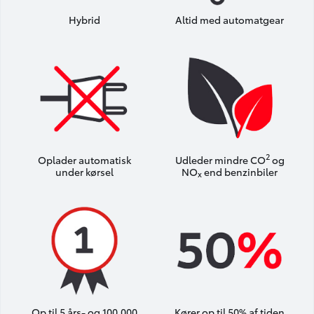
Hybrid
Altid med automatgear
2
Oplader automatisk
Udleder mindre CO
og
under kørsel
NO
end benzinbiler
x
Op til 5 års- og 100.000
Kører op til 50% af tiden