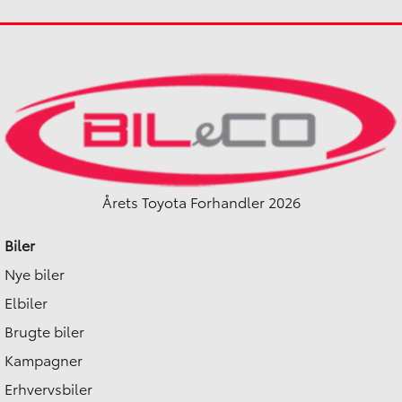
2021
2021
Hybrid (Benzin / El)
Hybrid (Benzin / El)
Kolding
Kolding
169.990
KONTANT
KONTANT
KR.
2.036
FINANSIERING
FINANSIERING
KR.
Årets Toyota Forhandler 2026
Biler
Nye biler
Elbiler
Brugte biler
Kampagner
Erhvervsbiler