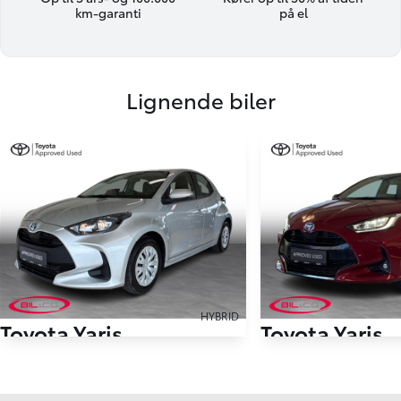
km-garanti
på el
Lignende biler
HYBRID
Toyota Yaris
Toyota Yaris
1,5 Hybrid H1 116HK 5d Aut.
23.000 km
51.000 km