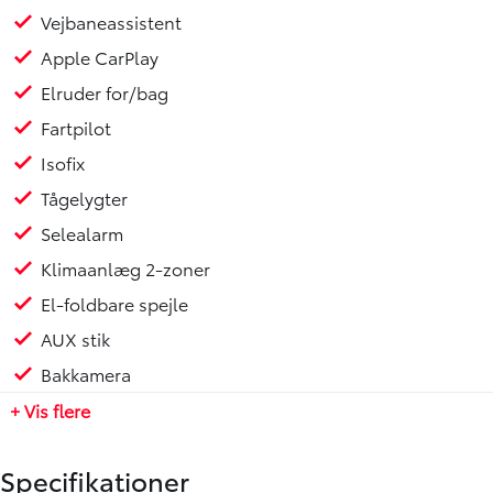
køreoplevelse. Udstyrsniveauet er H3 Premiumpakke, og
Vejbaneassistent
her er nogle af de mange fordele:
Apple CarPlay
- Touchskærm
Elruder for/bag
- Bluetooth
Fartpilot
- LED kørelys
Isofix
- Nøglefri betjening
- Vejbaneassistent
Tågelygter
- Apple CarPlay
Selealarm
- Elruder for/bag
Klimaanlæg 2-zoner
- Fartpilot
- Isofix
El-foldbare spejle
- Tågelygter
AUX stik
- Selealarm
Bakkamera
- Klimaanlæg 2-zoner
- El-foldbare spejle
+ Vis flere
- AUX stik
- Bakkamera
Specifikationer
- Håndfri telefon