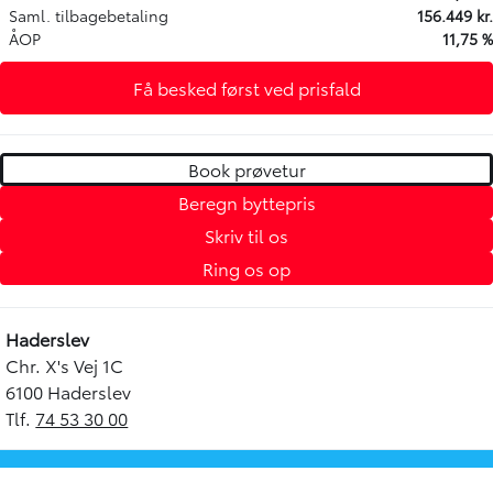
Saml. tilbagebetaling
156.449 kr.
ÅOP
11,75 %
Få besked først ved prisfald
Book prøvetur
Beregn byttepris
Skriv til os
Ring os op
Haderslev
Chr. X's Vej 1C
6100 Haderslev
Tlf.
74 53 30 00