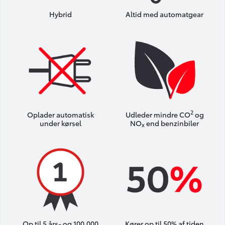
Hybrid
Altid med automatgear
2
Oplader automatisk
Udleder mindre CO
og
under kørsel
NO
end benzinbiler
x
Op til 5 års- og 100.000
Kører op til 50% af tiden