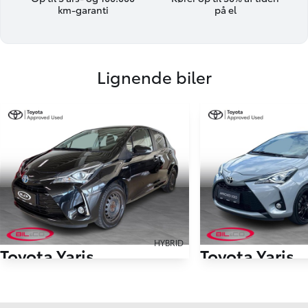
km-garanti
på el
Lignende biler
HYBRID
Toyota Yaris
Toyota Yaris
1,5 Hybrid H3 Smartpakke E-CVT 100HK 5d Trinl. Gear
75.000 km
111.686 km