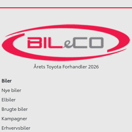
2019
2019
Hybrid (Benzin / El)
Hybrid (Benzin / El)
Kolding
Haderslev
124.900
KONTANT
KONTANT
KR.
1.743
FINANSIERING
FINANSIERING
KR.
Årets Toyota Forhandler 2026
Biler
Nye biler
Elbiler
Brugte biler
Kampagner
Erhvervsbiler