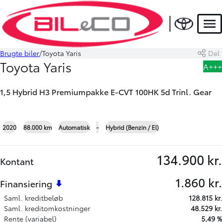
HYBRID
Men
Brugte biler
Toyota Yaris
Del
Book prøvetur
Beregn byttepris
Toyota Yaris
A+++
1,5 Hybrid H3 Premiumpakke E-CVT 100HK 5d Trinl. Gear
+24
2020
88.000 km
Automatisk
-
Hybrid (Benzin / El)
134.900 kr.
Kontant
1.860 kr.
Finansiering
Saml. kreditbeløb
128.815 kr.
Saml. kreditomkostninger
48.529 kr.
Rente (variabel)
5,49 %