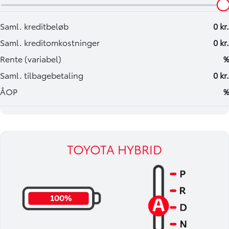
✅ Toyota Billån – Mere end bare et billån & kåret som
Danmarks bedste billån mange år i træk
https://www.bilogco.dk/billaan-leasing/finansiering
✅ Toyota Forsikring med en lang række fordele: Ansvar og
kaskodækning, Gratis lånebil i forbindelse med
skadereparation, Gratis reparation af stenslag på bilens
forrude, Reparation på autoriseret Toyota-værksted, Nye
og originale reservedele, Vasket og støvsuget bil efter
skadereparation, 5 års garanti på skadereparation,
Mulighed for ubegrænset kilometer og Attraktive
tilvalgsdækninger
TOYOTA HYBRID
https://www.bilogco.dk/forsikring/
Åbningstider: Alle hverdage kl. 09.00 – 17.30 & søndag kl.
12.00-16.00