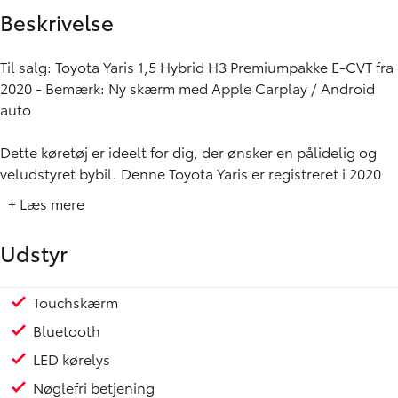
Beskrivelse
Til salg: Toyota Yaris 1,5 Hybrid H3 Premiumpakke E-CVT fra
2020 - Bemærk: Ny skærm med Apple Carplay / Android
auto
Dette køretøj er ideelt for dig, der ønsker en pålidelig og
veludstyret bybil. Denne Toyota Yaris er registreret i 2020
og har kørt 88.000 km. Med en motor på 1,5 liter og en
+ Læs mere
kombination af benzin og el, tilbyder bilen en god balance
mellem ydeevne og effektivitet.
Udstyr
Yaris-modellen har en topfart på 165 km/t og kører op til
29,7 km/l. Med en praktisk hatchback-karrosseri og 5 døre
Touchskærm
Håndfri telefon
Multifunktionsrat
USB stik
Højdejusterbart førersæde
Justerbart rat
Kopholder
Læderrat
Splitbagsæde
Tonede ruder
Metallak
15" Alufælge
LED baglygter
Automatisk op-/nedblænding
Sædevarme for/bag
er der masser af plads til både passagerer og bagage. Den
Bluetooth
årlige ejerafgift er på 1.280 kr.
LED kørelys
Dette køretøj er spækket med funktioner, der øger din
Nøglefri betjening