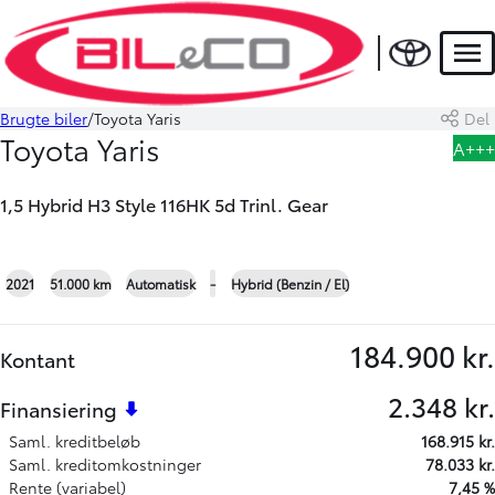
HYBRID
Men
Brugte biler
Toyota Yaris
Del
Book prøvetur
Beregn byttepris
Toyota Yaris
A+++
1,5 Hybrid H3 Style 116HK 5d Trinl. Gear
+26
2021
51.000 km
Automatisk
-
Hybrid (Benzin / El)
184.900 kr.
Kontant
2.348 kr.
Finansiering
Saml. kreditbeløb
168.915 kr.
Saml. kreditomkostninger
78.033 kr.
Rente (variabel)
7,45 %