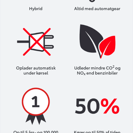
Hybrid
Altid med automatgear
2
Oplader automatisk
Udleder mindre CO
og
under kørsel
NO
end benzinbiler
x
Op til 5 års- og 100.000
Kører op til 50% af tiden