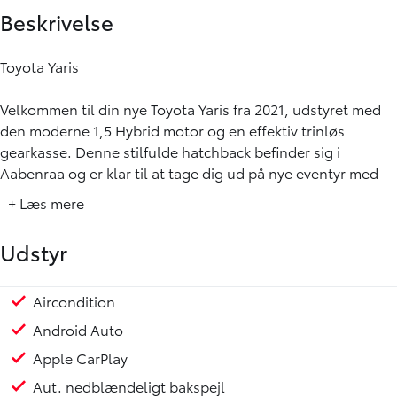
Beskrivelse
Toyota Yaris
Velkommen til din nye Toyota Yaris fra 2021, udstyret med
den moderne 1,5 Hybrid motor og en effektiv trinløs
gearkasse. Denne stilfulde hatchback befinder sig i
Aabenraa og er klar til at tage dig ud på nye eventyr med
en kombination af benzin og el, der sikrer en imponerende
+ Læs mere
rækkevidde på op til 29,5 km/l.
Udstyr
Udstyrshøjdepunkter:
⭐ Android Auto & Apple CarPlay
Aircondition
Fjernlysassistent
Head-up display
Håndfri telefon
Klimaanlæg 2-zoner
Multifunktionsrat
Nøglefri betjening
Radio
Regnsensor
Stemmebetjening
Sædevarme for
Touchskærm
Trådløs mobilopladning
Udvendig temperaturmåler
Alufælge
Anhængertræk aftageligt
Fuld LED forlygter
LED baglygter
Metallak
Tonede ruder
Tågelygter
Armlæn
Højdejusterbart førersæde
Højdejusterbart passagersæde
Læderrat
Multijusterbart rat
Mørk loftbeklædning
Skumringscensor (automatisk lys)
Splitbagsæde
Varme i rat
ABS
Auto hold
Airbag
ESP
Isofix
Selealarm
Skiltegenkendelse
Vejbaneassistent
Kunstlædersæder
16" Alufælge
⭐ Bakkamera
Android Auto
⭐ Adaptiv Fartpilot
Apple CarPlay
⭐ Head-up Display
⭐ Nøglefri Betjening
Aut. nedblændeligt bakspejl