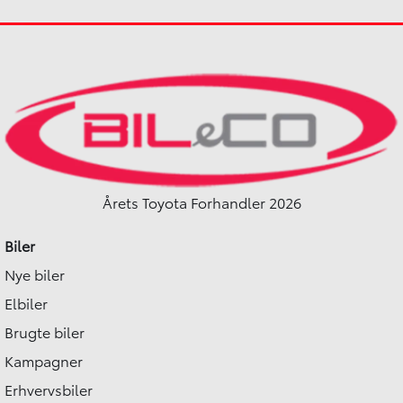
2022
2021
Hybrid (Benzin / El)
Hybrid (Benzin / El)
Sønderborg
Kolding
189.900
KONTANT
KONTANT
KR.
2.405
FINANSIERING
FINANSIERING
KR.
Årets Toyota Forhandler 2026
Biler
Nye biler
Elbiler
Brugte biler
Kampagner
Erhvervsbiler