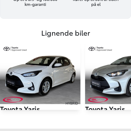
km-garanti
på el
Lignende biler
HYBRID
Toyota Yaris
Toyota Yaris
1,5 Hybrid Active 116HK 5d Aut.
1,5 Hybrid H1 116HK 
26.500 km
23.000 km