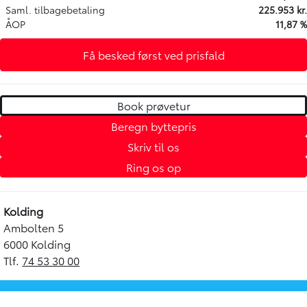
Saml. tilbagebetaling
225.953 kr.
ÅOP
11,87 %
Få besked først ved prisfald
Book prøvetur
Beregn byttepris
Skriv til os
Ring os op
Kolding
Ambolten 5
6000 Kolding
Tlf.
74 53 30 00