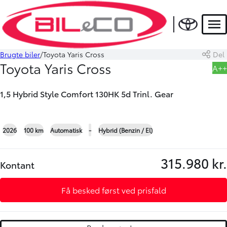
DEMO
Men
HYBRID
Brugte biler
Toyota Yaris Cross
Del
Book prøvetur
Beregn byttepris
Toyota Yaris Cross
A++
1,5 Hybrid Style Comfort 130HK 5d Trinl. Gear
+22
2026
100 km
Automatisk
-
Hybrid (Benzin / El)
315.980 kr.
Kontant
Få besked først ved prisfald