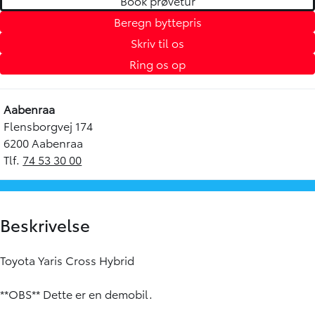
Book prøvetur
Beregn byttepris
Skriv til os
Ring os op
Aabenraa
Flensborgvej 174
6200 Aabenraa
Tlf.
74 53 30 00
Beskrivelse
Toyota Yaris Cross Hybrid
**OBS** Dette er en demobil.