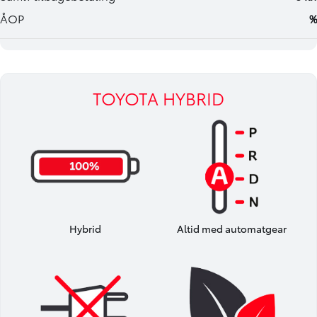
TOYOTA HYBRID
Hybrid
Altid med automatgear