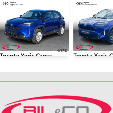
HYBRID
Toyota Yaris Cross
Toyota Yaris 
1,5 Hybrid Essential Comfort 116HK 5d Trinl. Gear
63.000 km
44.000 km
2022
2022
Hybrid (Benzin / El)
Hybrid (Benzin / El)
Sønderborg
Sønderborg
199.990
KONTANT
KONTANT
KR.
2.232
FINANSIERING
FINANSIERING
KR.