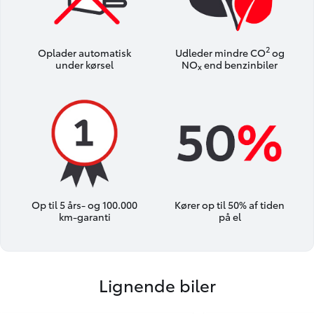
2
Oplader automatisk
Udleder mindre CO
og
under kørsel
NO
end benzinbiler
x
Op til 5 års- og 100.000
Kører op til 50% af tiden
km-garanti
på el
Lignende biler